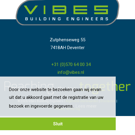
Zutphenseweg 55
7418AH Deventer
+31 (0)570 64 00 34
info@vibes.nl
Door onze website te bezoeken gaan wij ervan
uit dat u akkoord gaat met de registratie van uw
© 2026 Vibes Building Engineers
|
Algemene voorwaarden
|
Disclaimer
|
bezoek en ingevoerde gegevens.
Lees meer
Privacy verklaring
Sluit