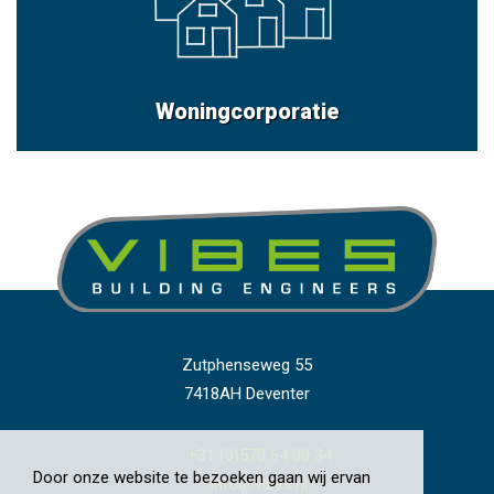
Woningcorporatie
Zutphenseweg 55
7418AH Deventer
+31 (0)570 64 00 34
Door onze website te bezoeken gaan wij ervan
info@vibes.nl