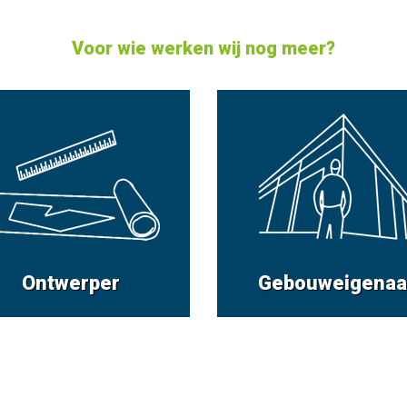
Voor wie werken wij nog meer?
Ontwerper
Gebouweigenaa