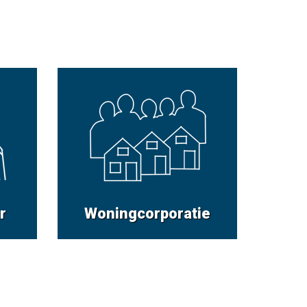
r
Woningcorporatie