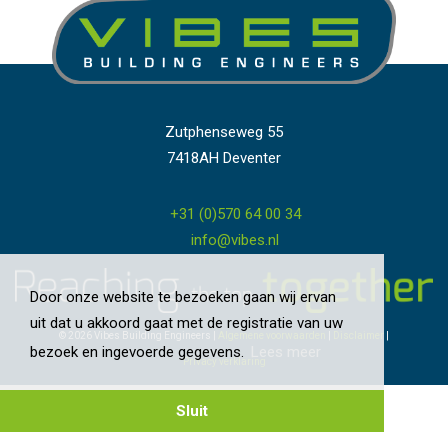
Zutphenseweg 55
7418AH Deventer
+31 (0)570 64 00 34
info@vibes.nl
Door onze website te bezoeken gaan wij ervan
uit dat u akkoord gaat met de registratie van uw
© 2026 Vibes Building Engineers
|
Algemene voorwaarden
|
Disclaimer
|
bezoek en ingevoerde gegevens.
Lees meer
Privacy verklaring
Sluit