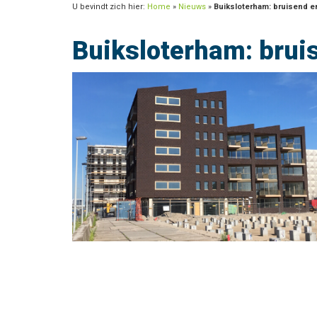
U bevindt zich hier:
Home
»
Nieuws
»
Buiksloterham: bruisend en
Buiksloterham: brui