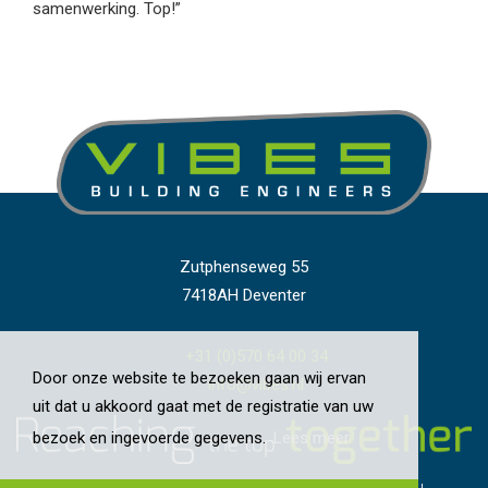
samenwerking. Top!”
Zutphenseweg 55
7418AH Deventer
+31 (0)570 64 00 34
Door onze website te bezoeken gaan wij ervan
info@vibes.nl
uit dat u akkoord gaat met de registratie van uw
bezoek en ingevoerde gegevens.
Lees meer