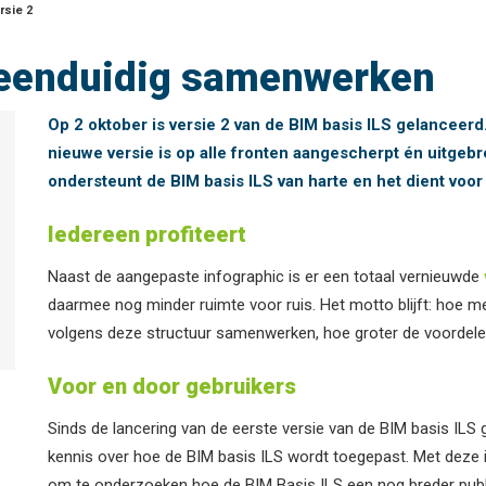
rsie 2
n eenduidig samenwerken
Op 2 oktober is versie 2 van de BIM basis ILS gelancee
nieuwe versie is op alle fronten aangescherpt én uitgeb
ondersteunt de BIM basis ILS van harte en het dient voor
Iedereen profiteert
Naast de aangepaste infographic is er een totaal vernieuwde
daarmee nog minder ruimte voor ruis. Het motto blijft: hoe 
volgens deze structuur samenwerken, hoe groter de voordele
Voor en door gebruikers
Sinds de lancering van de eerste versie van de BIM basis ILS
kennis over hoe de BIM basis ILS wordt toegepast. Met deze 
om te onderzoeken hoe de BIM Basis ILS een nog breder pub