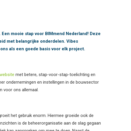
rd. Een mooie stap voor BIMmend Nederland! Deze
reid met belangrijke onderdelen. Vibes
 ons als een goede basis voor elk project.
website
met betere, stap-voor-stap-toelichting en
meer ondernemingen en instellingen in de bouwsector
n voor ons allemaal.
 groeit het gebruik enorm. Hiermee groeide ook de
inzichten is de beheerorganisatie aan de slag gegaan
liek kan aanspreken om mee te doen. Naast de