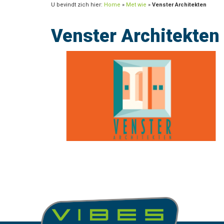
U bevindt zich hier:
Home
»
Met wie
»
Venster Architekten
Venster Architekten