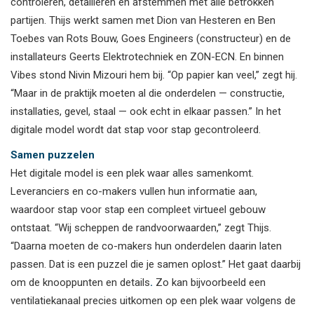
controleren, detailleren en afstemmen met alle betrokken
partijen. Thijs werkt samen met Dion van Hesteren en Ben
Toebes van Rots Bouw, Goes Engineers (constructeur) en de
installateurs Geerts Elektrotechniek en ZON-ECN. En binnen
Vibes stond Nivin Mizouri hem bij. “Op papier kan veel,” zegt hij.
“Maar in de praktijk moeten al die onderdelen — constructie,
installaties, gevel, staal — ook echt in elkaar passen.” In het
digitale model wordt dat stap voor stap gecontroleerd.
Samen puzzelen
Het digitale model is een plek waar alles samenkomt.
Leveranciers en co-makers vullen hun informatie aan,
waardoor stap voor stap een compleet virtueel gebouw
ontstaat. “Wij scheppen de randvoorwaarden,” zegt Thijs.
“Daarna moeten de co-makers hun onderdelen daarin laten
passen. Dat is een puzzel die je samen oplost.” Het gaat daarbij
om de knooppunten en details
.
Zo kan bijvoorbeeld een
ventilatiekanaal precies uitkomen op een plek waar volgens de