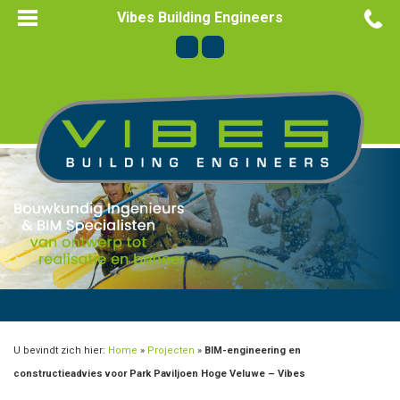
Vibes Building Engineers
U bevindt zich hier:
Home
»
Projecten
»
BIM-engineering en
constructieadvies voor Park Paviljoen Hoge Veluwe – Vibes