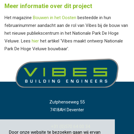
Meer informatie over dit project
Het magazine
Bouwen in het Oosten
besteedde in hun
februarinummer aandacht aan de rol van Vibes bij de bouw van
het nieuwe publiekscentrum in het Nationale Park De Hoge
Veluwe. Lees
hier
het artikel ‘Vibes maakt ontwerp Nationale
Park De Hoge Veluwe bouwbaar’.
Zutphenseweg 55
7418AH Deventer
+31 (0)570 64 00 34
Door onze website te bezoeken gaan wij ervan