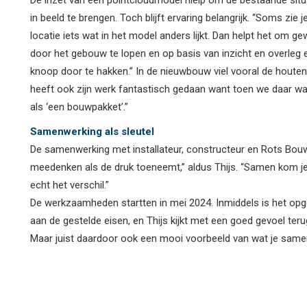
De inzet van een pointcloudmodel hielp om de bestaande situ
in beeld te brengen. Toch blijft ervaring belangrijk. “Soms zie j
locatie iets wat in het model anders lijkt. Dan helpt het om g
door het gebouw te lopen en op basis van inzicht en overleg 
knoop door te hakken.” In de nieuwbouw viel vooral de houte
heeft ook zijn werk fantastisch gedaan want toen we daar war
als ‘een bouwpakket’.”
Samenwerking als sleutel
De samenwerking met installateur, constructeur en Rots Bouw 
meedenken als de druk toeneemt,” aldus Thijs. “Samen kom je
echt het verschil.”
De werkzaamheden startten in mei 2024. Inmiddels is het opg
aan de gestelde eisen, en Thijs kijkt met een goed gevoel te
Maar juist daardoor ook een mooi voorbeeld van wat je samen