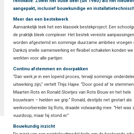
renovatie. Zowel het oude deel (uit 1980) als het nieuw
aangepakt, inclusief bouwkundige en installatietechnisc
Meer dan een bestekwerk
Aanvankelijk leek het een klassiek bestekproject. Een schoolg
de praktijk bleek complexer. Het bestek vereiste aanpassing
worden afgestemd en sommige duurzame ambities vroegen extr
Dankzij snelle samenwerking en flexibel schakelen konden we 
werkten voor alle partijen.
Continu afstemmen en doorpakken
“Dan werk je in een lopend proces, terwijl sommige onderdele
uitwerking zijn,” vertelt Thijs Hajee. “Door goed af te stemme
Maarten Rots en Ronald Sloetjes van Rots Bouw en het hele
bouwteam – hielden we grip.” Ronald, destijds net gestart als
werkvoorbereider bij Rots, draaide volwaardig mee. “Het was z
vuurdoop, maar hij stond er.”
Bouwkundig inzicht