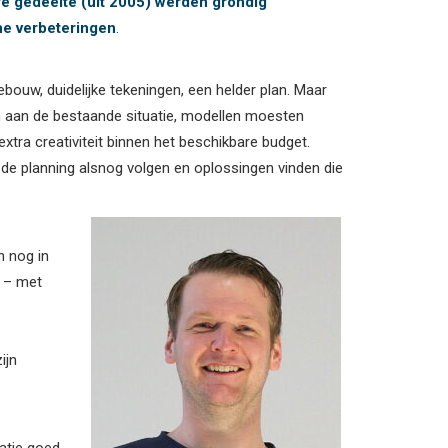
ere gedeelte (uit 2005) werden grondig
he verbeteringen
.
ebouw, duidelijke tekeningen, een helder plan. Maar
en aan de bestaande situatie, modellen moesten
a creativiteit binnen het beschikbare budget.
de planning alsnog volgen en oplossingen vinden die
n nog in
n – met
ijn