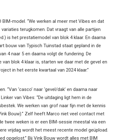
D BIM-model. “We werken al meer met Vibes en dat
 variaties terugkomen. Dat vraagt van alle partijen
d.) is het prestatiemodel van blok 4 klaar. En daarna
start bouw van Typisch Tuinstad staat gepland in de
van 4 naar 5 en daarna volgt de fundering. De
e van blok 4 klaar is, starten we daar met de gevel en
roject in het eerste kwartaal van 2024 klaar.”
. “Van ‘casco’ naar ‘gevel/dak’ en daarna naar
Linker van Vibes: “De uitdaging ligt hem in de
sbestek. We werken van grof naar fijn met de kennis
ink Bouw).” Zelf heeft Marco niet veel contact met
 de twee weken is er een BIM-sessie meestal via een
dere vrijdag wordt het meest recente model geüpload.
ed opgelost.” Bij Vink Bouw wordt alles met BIM