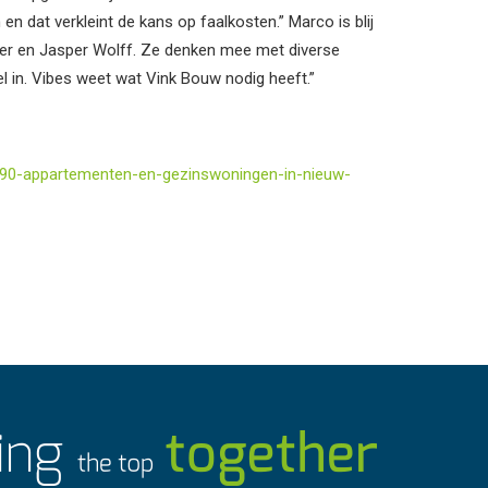
 dat verkleint de kans op faalkosten.” Marco is blij
nker en Jasper Wolff. Ze denken mee met diverse
 in. Vibes weet wat Vink Bouw nodig heeft.”
190-appartementen-en-gezinswoningen-in-nieuw-