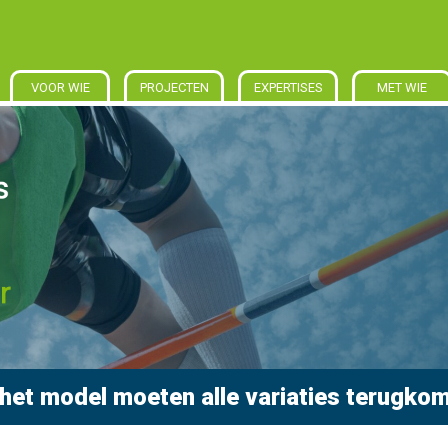
VOOR WIE
PROJECTEN
EXPERTISES
MET WIE
 het model moeten alle variaties terugko