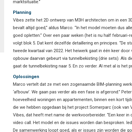
marktsituatie.”
Planning
Vibes zette het 2D ontwerp van M3H architecten om in een 3
bevalt altijd goed,” aldus Marco. “In het model moeten dus alle
goed opletten.” Over een paar weken (het is nu half februari-re
volgt blok 5. Dat kent dezelfde detaillering en principes. “De 
tweede kwartaal van 2022. Het heiwerk gaat in één keer door 
opbouw daarvan gebeurt via tunnelbekisting (drie sets). Als di
gaat de tunnelbekisting naar 5. En zo verder. Al met al is het p
Oplossingen
Marco vertelt dat ze met een zogenaamde BIM-planning werken
‘afbouw’. We gaan pas verder als een fase is afgerond.” Peter 
hoeveelheid woningen en appartementen, binnen een kort tijd
die we hebben opgedaan bij het project Somerparc (ook van V
Vibes, dat heeft met name de werkvoorbereider. “Een keer in
video call. Het model en de issues worden dan besproken. Ie
De samenwerking loopt goed, als er issues zijn worden die go