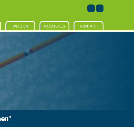
WIJ ZIJN
VACATURES
CONTACT
men"