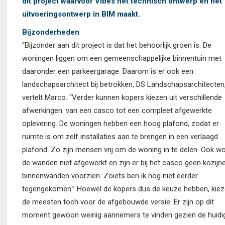
dit project waarvoor Vibes het technisch ontwerp en het
uitvoeringsontwerp in BIM maakt.
Bijzonderheden
“Bijzonder aan dit project is dat het behoorlijk groen is. De
woningen liggen om een gemeenschappelijke binnentuin met
daaronder een parkeergarage. Daarom is er ook een
landschapsarchitect bij betrokken, DS Landschapsarchitecten,
vertelt Marco. “Verder kunnen kopers kiezen uit verschillende
afwerkingen: van een casco tot een compleet afgewerkte
oplevering. De woningen hebben een hoog plafond, zodat er
ruimte is om zelf installaties aan te brengen in een verlaagd
plafond. Zo zijn mensen vrij om de woning in te delen. Ook w
de wanden niet afgewerkt en zijn er bij het casco geen kozijn
binnenwanden voorzien. Zoiets ben ik nog niet eerder
tegengekomen.” Hoewel de kopers dus de keuze hebben, kie
de meesten toch voor de afgebouwde versie. Er zijn op dit
moment gewoon weinig aannemers te vinden gezien de huidi