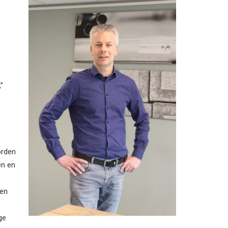
”
orden
en en
zen
ge