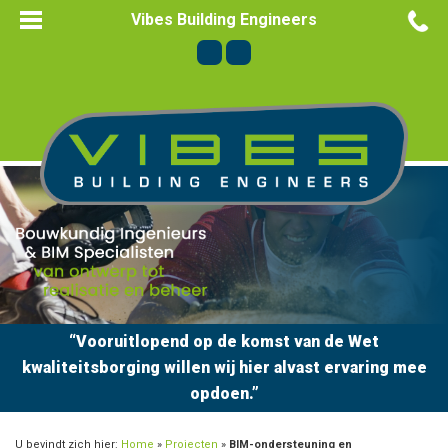
Vibes Building Engineers
“Vooruitlopend op de komst van de Wet
kwaliteitsborging willen wij hier alvast ervaring mee
opdoen.”
U bevindt zich hier:
Home
»
Projecten
»
BIM-ondersteuning en