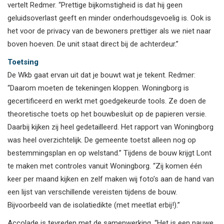
vertelt Redmer. “Prettige bijkomstigheid is dat hij geen
geluidsoverlast geeft en minder onderhoudsgevoelig is. Ook is
het voor de privacy van de bewoners prettiger als we niet naar
boven hoeven. De unit staat direct bij de achterdeur.”
Toetsing
De Wkb gaat ervan uit dat je bouwt wat je tekent. Redmer:
“Daarom moeten de tekeningen kloppen. Woningborg is
gecertificeerd en werkt met goedgekeurde tools. Ze doen de
theoretische toets op het bouwbesluit op de papieren versie.
Daarbij kijken zij heel gedetailleerd. Het rapport van Woningborg
was heel overzichtelijk. De gemeente toetst alleen nog op
bestemmingsplan en op welstand.” Tijdens de bouw krijgt Lont
te maken met controles vanuit Woningborg. “Zij komen één
keer per maand kijken en zelf maken wij foto’s aan de hand van
een lijst van verschillende vereisten tijdens de bouw.
Bijvoorbeeld van de isolatiedikte (met meetlat erbij!).”
Accolade is tevreden met de samenwerking. “Het is een nauwe