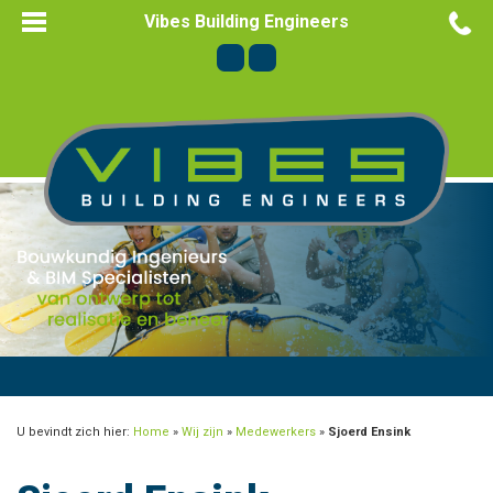
Vibes Building Engineers
U bevindt zich hier:
Home
»
Wij zijn
»
Medewerkers
»
Sjoerd Ensink