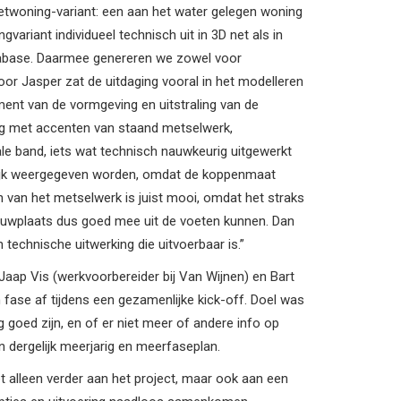
etwoning-variant: een aan het water gelegen woning
ariant individueel technisch uit in 3D net als in
atabase. Daarmee genereren we zowel voor
oor Jasper zat de uitdaging vooral in het modelleren
ent van de vormgeving en uitstraling van de
ng met accenten van staand metselwerk,
e band, iets wat technisch nauwkeurig uitgewerkt
ijk weergegeven worden, omdat de koppenmaat
n van het metselwerk is juist mooi, omdat het straks
ouwplaats dus goed mee uit de voeten kunnen. Dan
technische uitwerking die uitvoerbaar is.”
ap Vis (werkvoorbereider bij Van Wijnen) en Bart
 fase af tijdens een gezamenlijke kick-off. Doel was
 goed zijn, en of er niet meer of andere info op
n dergelijk meerjarig en meerfaseplan.
t alleen verder aan het project, maar ook aan een