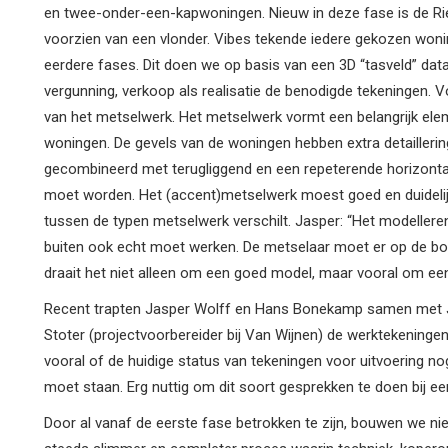
en twee-onder-een-kapwoningen. Nieuw in deze fase is de Ri
voorzien van een vlonder. Vibes tekende iedere gekozen woningv
eerdere fases. Dit doen we op basis van een 3D “tasveld” d
vergunning, verkoop als realisatie de benodigde tekeningen. V
van het metselwerk. Het metselwerk vormt een belangrijk elem
woningen. De gevels van de woningen hebben extra detailleri
gecombineerd met terugliggend en een repeterende horizontal
moet worden. Het (accent)metselwerk moest goed en duidel
tussen de typen metselwerk verschilt. Jasper: “Het modellere
buiten ook echt moet werken. De metselaar moet er op de b
draait het niet alleen om een goed model, maar vooral om een 
Recent trapten Jasper Wolff en Hans Bonekamp samen met Ja
Stoter (projectvoorbereider bij Van Wijnen) de werktekeningen
vooral of de huidige status van tekeningen voor uitvoering nog
moet staan. Erg nuttig om dit soort gesprekken te doen bij ee
Door al vanaf de eerste fase betrokken te zijn, bouwen we nie