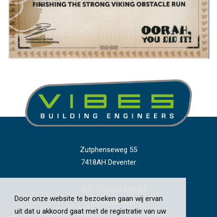
Zutphenseweg 55
7418AH Deventer
+31 (0)570 64 00 34
Door onze website te bezoeken gaan wij ervan
info@vibes.nl
uit dat u akkoord gaat met de registratie van uw