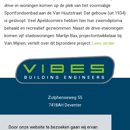
drive-in-woningen komen op de plek van het voormalige
Sportfondsenbad aan de Van Huutstraat. Dat gebouw (uit 1934)
is gesloopt. Veel Apeldoorners hebben hier hun zwemdiploma
behaald en recreatief gezwommen. Naast de drive-inwoningen
komen vijf stadswoningen. Martijn Bax, projectontwikkelaar bij
Van Wijnen, vertelt over dit bijzondere project.
Lees verder.
Zutphenseweg 55
7418AH Deventer
+31 (0)570 64 00 34
Door onze website te bezoeken gaan wij ervan
info@vibes.nl