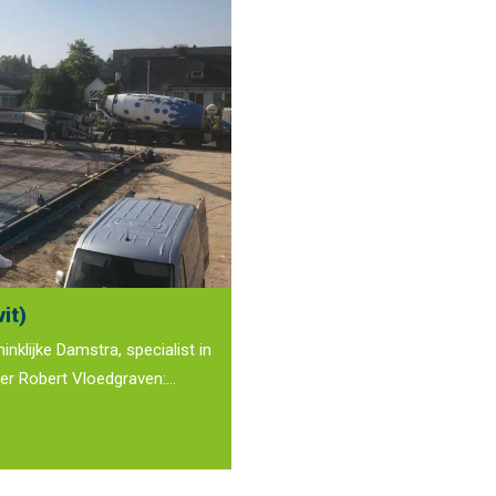
it)
klijke Damstra, specialist in
der Robert Vloedgraven:...