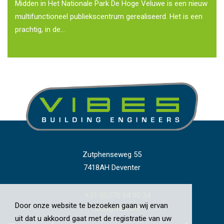
Midden in Het Nationale Park De Hoge Veluwe is een nieuw
multifunctioneel publiekscentrum gerealiseerd. Het is een
prachtig, in de...
Zutphenseweg 55
7418AH Deventer
+31 (0)570 64 00 34
Door onze website te bezoeken gaan wij ervan
info@vibes.nl
uit dat u akkoord gaat met de registratie van uw