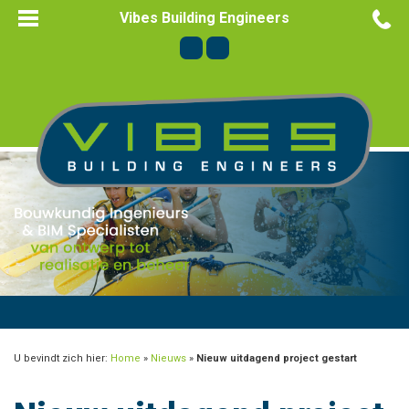
Vibes Building Engineers
U bevindt zich hier:
Home
»
Nieuws
»
Nieuw uitdagend project gestart