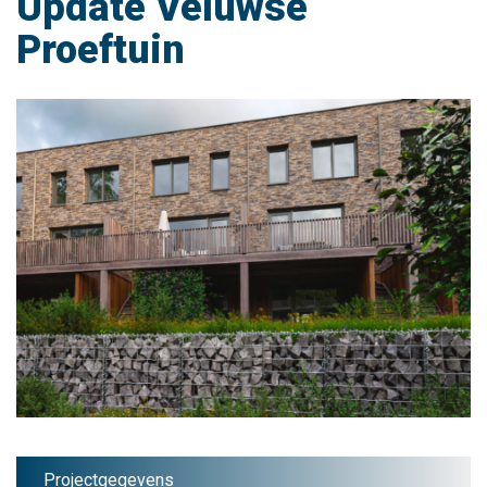
Update Veluwse
Proeftuin
Projectgegevens