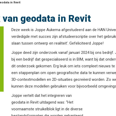
eodata in Revit
 van geodata in Revit
Deze week is Joppe Aukema afgestudeerd aan de HAN Universi
verdedigde met succes zijn afstudeerscriptie over het gebruik 
slaan tussen ontwerp en realiteit’. Gefeliciteerd Joppe!
Joppe deed zijn onderzoek vanaf januari 2024 bij ons bedrijf
bij een bedrijf dat gespecialiseerd is in BIM, want bij dat onde
dit onderzoek gekomen. Erg leuk om iets compleet nieuws te
een stappenplan om open geografische data te kunnen verwerk
3D-contextmodellen en 2D-situaties gecreëerd worden. Zo wee
kunnen deze modellen gebruiken voor bijvoorbeeld omgevings
Joppe vertelt dat het integreren van
geodata in Revit uitdagend was: “Het
voornaamste struikelblok ligt in de diverse
bestandsformaten die worden gehanteerd