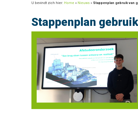
U bevindt zich hier:
Home
»
Nieuws
»
Stappenplan gebruik van g
Stappenplan gebruik