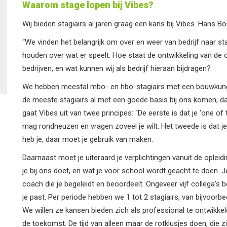
Waarom stage lopen bij Vibes?
Wij bieden stagiairs al jaren graag een kans bij Vibes. Hans 
“We vinden het belangrijk om over en weer van bedrijf naar st
houden over wat er speelt. Hoe staat de ontwikkeling van de op
bedrijven, en wat kunnen wij als bedrijf hieraan bijdragen?
We hebben meestal mbo- en hbo-stagiairs met een bouwkundig
de meeste stagiairs al met een goede basis bij ons komen, dat
gaat Vibes uit van twee principes: “De eerste is dat je ‘one of 
mag rondneuzen en vragen zoveel je wilt. Het tweede is dat je
heb je, daar moet je gebruik van maken.
Daarnaast moet je uiteraard je verplichtingen vanuit de opl
je bij ons doet, en wat je voor school wordt geacht te doen. Je k
coach die je begeleidt en beoordeelt. Ongeveer vijf collega’s b
je past. Per periode hebben we 1 tot 2 stagiairs, van bijvoor
We willen ze kansen bieden zich als professional te ontwikke
de toekomst. De tijd van alleen maar de rotklusjes doen, die zi