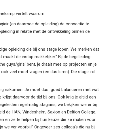
Bonekamp vertelt waarom:
agiair (en daarmee de opleiding) de connectie te
leiding in relatie met de ontwikkeling binnen de
e opleiding die bij ons stage lopen. We merken dat
 maakt de instap makkelijker.” Bij de begeleiding
the guys/girls’ bent, je draait mee op projecten en je
 ook veel moet vragen (en dus leren). Die stage-rol
eiding nakomen. Je moet dus goed balanceren met wat
rijgt daarvoor de tijd bij ons. Ook krijg je altijd een
egeleiden regelmatig stagiairs, we bekijken wie er bij
beeld de HAN, Windesheim, Saxion en Deltion College.
len en ze te helpen bij hun keuze die ze maken voor
jn we ver voorbij!” Ongeveer zes collega’s die nu bij