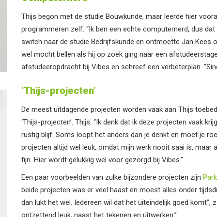
Thijs begon met de studie Bouwkunde, maar leerde hier voor
programmeren zelf. “Ik ben een echte computernerd, dus dat t
switch naar de studie Bedrijfskunde en ontmoette Jan Kees o
wel mocht bellen als hij op zoek ging naar een afstudeerstage
afstudeeropdracht bij Vibes en schreef een verbeterplan. “Sindsd
‘Thijs-projecten’
De meest uitdagende projecten worden vaak aan Thijs toebede
‘Thijs-projecten’. Thijs: “Ik denk dat ik deze projecten vaak 
rustig blijf. Soms loopt het anders dan je denkt en moet je roe
projecten altijd wel leuk, omdat mijn werk nooit saai is, maar
fijn. Hier wordt gelukkig wel voor gezorgd bij Vibes.”
Een paar voorbeelden van zulke bijzondere projecten zijn
Park
beide projecten was er veel haast en moest alles onder tijdsd
dan lukt het wel. Iedereen wil dat het uiteindelijk goed komt”, 
ontzettend leuk, naast het tekenen en uitwerken.”