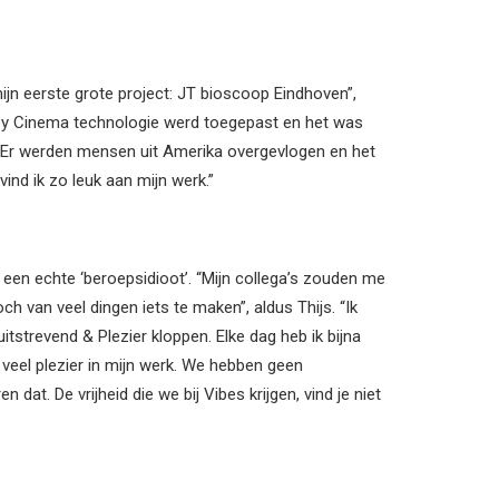
ijn eerste grote project: JT bioscoop Eindhoven”,
olby Cinema technologie werd toegepast en het was
 Er werden mensen uit Amerika overgevlogen en het
vind ik zo leuk aan mijn werk.”
k een echte ‘beroepsidioot’. “Mijn collega’s zouden me
h van veel dingen iets te maken”, aldus Thijs. “Ik
strevend & Plezier kloppen. Elke dag heb ik bijna
eb veel plezier in mijn werk. We hebben geen
 dat. De vrijheid die we bij Vibes krijgen, vind je niet