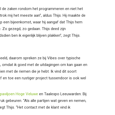
al de zaken rondom het programmeren en niet het
rok mij het meeste aan”, aldus Thijs. Hij maakte de
p een bijeenkomst, waar hij aangaf dat Thijs hem
. Zo gezegd, zo gedaan. Thijs deed zijn
ien ben ik eigenlijk blijven plakken”, zegt Thijs.
eld, daarom spreken ze bij Vibes over typische
krijg, omdat ik goed met de uitdagingen om kan gaan en
ien met de riemen die je hebt. Ik vind dit soort
 af en toe een rustiger project tussendoor is ook wel
paviljoen Hoge Veluwe
en Taalexpo Leeuwarden. Bij
ruk gebeuren. “Als alle partijen wat geven en nemen,
zegt Thijs. “Het contact met de klant vind ik