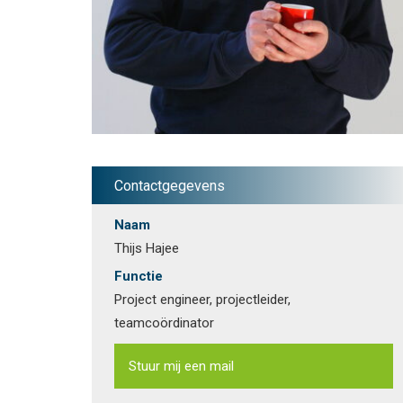
Contactgegevens
Naam
Thijs Hajee
Functie
Project engineer, projectleider,
teamcoördinator
Stuur mij een mail