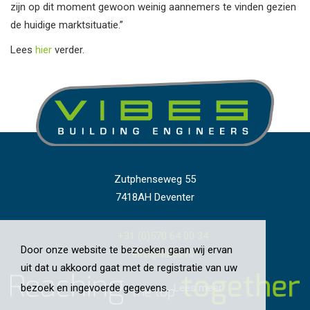
zijn op dit moment gewoon weinig aannemers te vinden gezien
de huidige marktsituatie.”
Lees
hier
verder.
Zutphenseweg 55
7418AH Deventer
+31 (0)570 64 00 34
Door onze website te bezoeken gaan wij ervan
info@vibes.nl
uit dat u akkoord gaat met de registratie van uw
bezoek en ingevoerde gegevens.
Lees meer