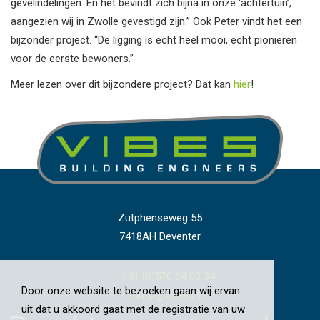
gevelindelingen. En het bevindt zich bijna in onze ‘achtertuin’,
aangezien wij in Zwolle gevestigd zijn.” Ook Peter vindt het een
bijzonder project. “De ligging is echt heel mooi, echt pionieren
voor de eerste bewoners.”
Meer lezen over dit bijzondere project? Dat kan
hier
!
Zutphenseweg 55
7418AH Deventer
+31 (0)570 64 00 34
Door onze website te bezoeken gaan wij ervan
info@vibes.nl
uit dat u akkoord gaat met de registratie van uw