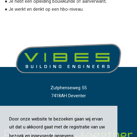
● Je hebt een opleiding bouwkunde of aanverwant;
● Je werkt en denkt op een hbo-niveau.
Zutphenseweg 55
7418AH Deventer
+31 (0)570 64 00 34
Door onze website te bezoeken gaan wij ervan
info@vibes.nl
uit dat u akkoord gaat met de registratie van uw
bezoek en ingevoerde gegevens.
Lees meer