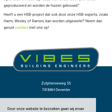
geproduceerd en worden de huizen gebouwd.”
Heeft u een HSB-project dat ook door onze HSB-experts, zoals
Harm, Wesley of Ramon, kan worden uitgewerkt? Neem dan
gerust
contact
met ons op!
Zutphenseweg 55
7418AH Deventer
+31 (0)570 64 00 34
Door onze website te bezoeken gaan wij ervan
info@vibes.nl