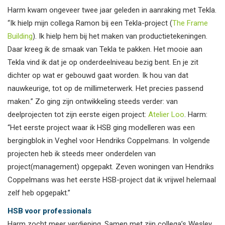
Harm kwam ongeveer twee jaar geleden in aanraking met Tekla.
“Ik hielp mijn collega Ramon bij een Tekla-project (
The Frame
Building
). Ik hielp hem bij het maken van productietekeningen.
Daar kreeg ik de smaak van Tekla te pakken. Het mooie aan
Tekla vind ik dat je op onderdeelniveau bezig bent. En je zit
dichter op wat er gebouwd gaat worden. Ik hou van dat
nauwkeurige, tot op de millimeterwerk. Het precies passend
maken.” Zo ging zijn ontwikkeling steeds verder: van
deelprojecten tot zijn eerste eigen project:
Atelier Loo
. Harm:
“Het eerste project waar ik HSB ging modelleren was een
bergingblok in Veghel voor Hendriks Coppelmans. In volgende
projecten heb ik steeds meer onderdelen van
project(management) opgepakt. Zeven woningen van Hendriks
Coppelmans was het eerste HSB-project dat ik vrijwel helemaal
zelf heb opgepakt.”
HSB voor professionals
Harm zocht meer verdieping. Samen met zijn collega’s Wesley