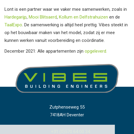
Lont is een partner waar we vaker mee samenwerken, zoals in
Hardegarijp
,
Mooi Blitsaerd
,
Kollum en Delfstrahuizen
en de
TaalExpo
. De samenwerking is altijd heel prettig. Vibes steekt in
op het bouwbaar maken van het model, zodat zij er mee
kunnen werken vanuit voorbereiding en coördinatie.
December 2021: Alle appartementen zijn
opgeleverd.
Zutphenseweg 55
7418AH Deventer
+31 (0)570 64 00 34